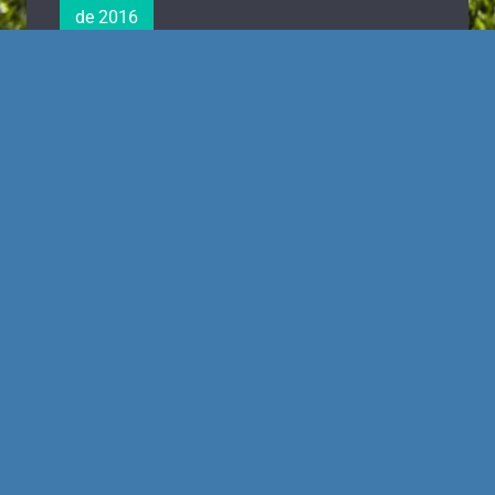
de 2016
0
The Queen
Layhoon Chan, la
banda sonora de
una presidenta en
apuros
Esta es la historia de
Layhoon Chan, presidenta
del Valencia CF.
El sábado me levanté
reventado. La Junta General de Accionistas me
había dejado roto de cansancio y el cerebro