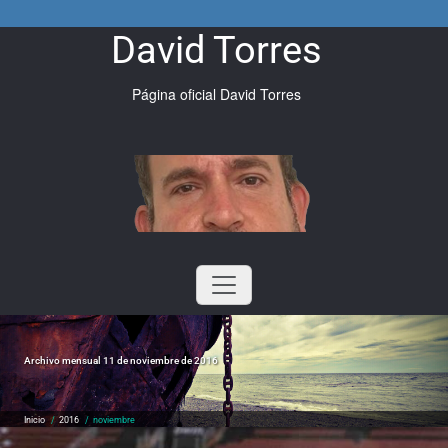
Saltar
al
David Torres
contenido
Página oficial David Torres
Archivo mensual 11 de noviembre de 2016
Inicio
/
2016
/
noviembre