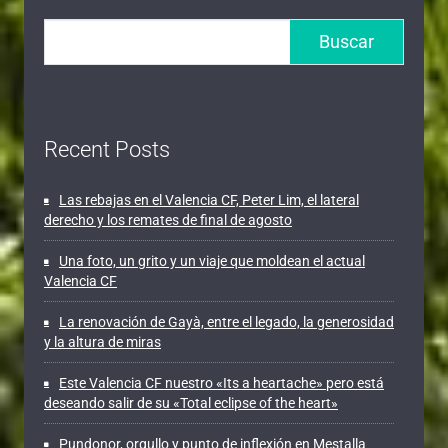
k
p
m
i
r
Buscar
Recent Posts
Las rebajas en el Valencia CF, Peter Lim, el lateral
derecho y los remates de final de agosto
Una foto, un grito y un viaje que moldean el actual
Valencia CF
La renovación de Gayà, entre el legado, la generosidad
y la altura de miras
Este Valencia CF nuestro «Its a heartache» pero está
deseando salir de su «Total eclipse of the heart»
Pundonor, orgullo y punto de inflexión en Mestalla