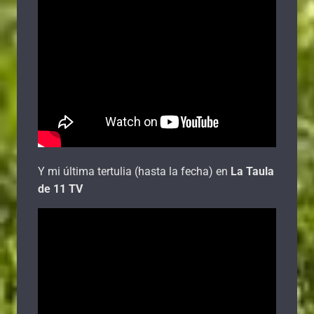
Y mi última tertulia (hasta la fecha) en
La Taula
de 11 TV