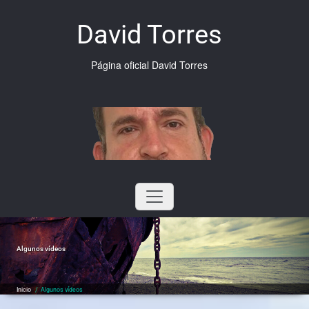
Saltar
al
David Torres
contenido
Página oficial David Torres
Algunos vídeos
Inicio
/
Algunos vídeos