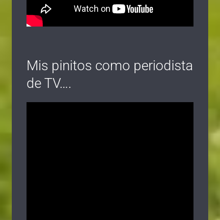
Mis pinitos como periodista
de TV….