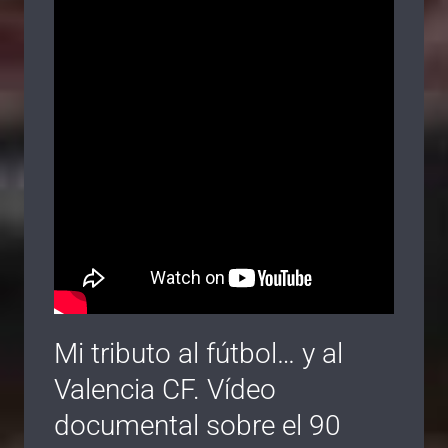
Mi tributo al fútbol… y al
Valencia CF. Vídeo
documental sobre el 90