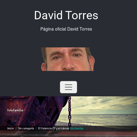
Saltar
al
David Torres
contenido
Página oficial David Torres
fotofamilia
Inicio
/
Sin categoría
/
El Valencia CF y el cáncer
fotofamilia