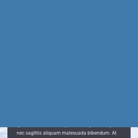
0
From Argentina to
Alaska w/ 260
Litros
Sed arcu non odio euismod lacinia. Sit amet
cursus sit amet dictum sit. Nunc pulvinar sapien
et ligula ullamcorper. Pellentesque diam
volutpat commodo sed egestas. Tellus
elementum sagittis vitae et leo duis ut diam
quam. Eleifend donec pretium vulputate sapien
nec sagittis aliquam malesuada bibendum. At
risus viverra adipiscing at in tellus. Duis at tellus
at urna condimentum mattis pellentesque.