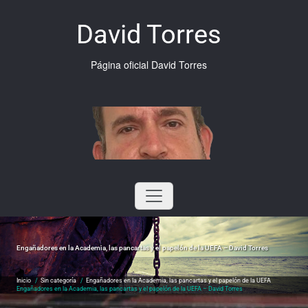
Saltar
al
David Torres
contenido
Página oficial David Torres
Engañadores en la Academia, las pancartas y el papelón de la UEFA – David Torres
Inicio
/
Sin categoría
/
Engañadores en la Academia, las pancartas y el papelón de la UEFA
Engañadores en la Academia, las pancartas y el papelón de la UEFA – David Torres