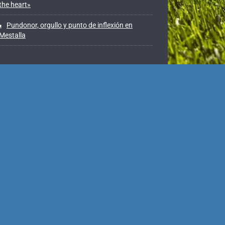
the heart»
Pundonor, orgullo y punto de inflexión en
Mestalla
Recent Comments
No hay comentarios que mostrar.