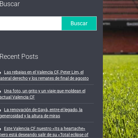
Buscar
Buscar
Recent Posts
Las rebajas en el Valencia CF, Peter Lim, el
lateral derecho y los remates de final de agosto
Una foto, un grito y un viaje que moldean el
actual Valencia CF
La renovación de Gayà, entre el legado, la
generosidad y la altura de miras
Este Valencia CF nuestro «Its a heartache»
pero está deseando salir de su «Total eclipse of