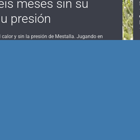
Seis meses sin su
su presión
 calor y sin la presión de Mestalla. Jugando en
ro gallo habría cantado para los valencianistas y
encia CF
jugaba contra el
Levante UD
en el Pinatar
retemporada, un
puñado de aficionados
0
a protestar contra Lim, Murthy y Meriton y todo lo
 su equipo. Muy sintomático. Era la fecha en la que
 que el conjunto valencianista y su afición no
en Mestalla. La última vez fue un 29 de febrero,
un
una victoria pírrica de los de Mestalla
, pero en el
s no iban bien, tampoco se vislumbra la
terrible
nómica y sanitaria
que se iba a desatar poco