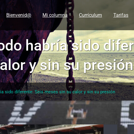
Bienvenid@
Mi columna
Currículum
Tarifas
do habría sido difer
alor y sin su presión
a sido diferente: Seis meses sin su calor y sin su presión