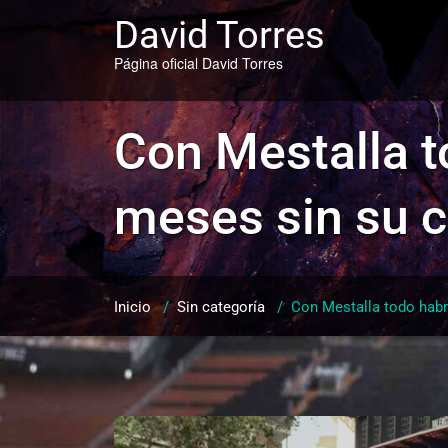
Saltar
David Torres
al
contenido
Página oficial David Torres
Con Mestalla to
meses sin su c
Inicio
/
Sin categoría
/
Con Mestalla todo habrí