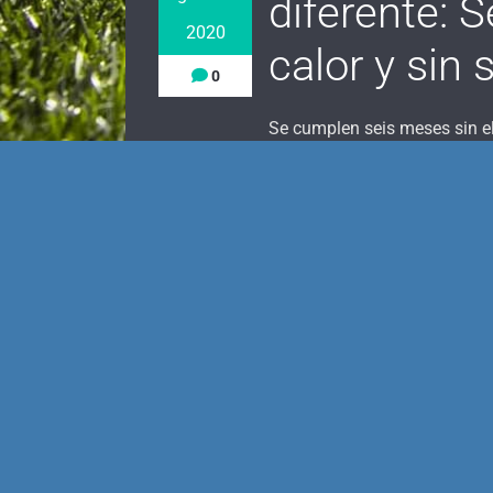
diferente: 
2020
calor y sin 
0
Se cumplen seis meses sin el
casa y con su gente, quizá ot
sus dirigentes.
Este sábado, en el que el
Val
Arena su tercer partido de p
decidieron
irse al
Kilómetro 
que les rodea antes de ver a
se cumplÍan seis meses desde
celebraban y sufrían juntos 
Valencia-Betis que acabó con 
que, a pesar de que las cosa
crisis social, deportiva, eco
después.